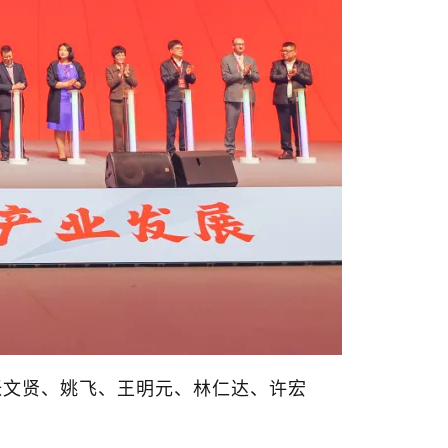
张文贤、姚飞、王明元、林仁达、许宏