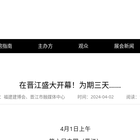
馆指南
主办方
观众
展会新闻
在晋江盛大开幕！为期三天……
：福建建博会、晋江市融媒体中心
时间：2024-04-02
阅读：1
4月1日上午