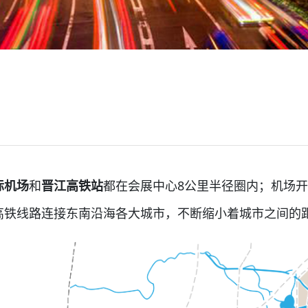
际机场
和
晋江高铁站
都在会展中心8公里半径圈内；机场
高铁线路连接东南沿海各大城市，不断缩小着城市之间的